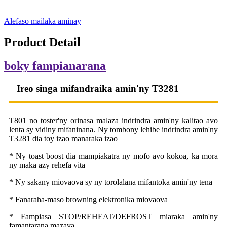
Alefaso mailaka aminay
Product Detail
boky fampianarana
Ireo singa mifandraika amin'ny T3281
T801 no toster'ny orinasa malaza indrindra amin'ny kalitao avo
lenta sy vidiny mifaninana. Ny tombony lehibe indrindra amin'ny
T3281 dia toy izao manaraka izao
* Ny toast boost dia mampiakatra ny mofo avo kokoa, ka mora
ny maka azy rehefa vita
* Ny sakany miovaova sy ny torolalana mifantoka amin'ny tena
* Fanaraha-maso browning elektronika miovaova
* Fampiasa STOP/REHEAT/DEFROST miaraka amin'ny
famantarana mazava