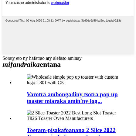
Soraty eto ny hafatrao ary alefaso aminay
mifandraika
entana
Varotra ambongadiny tsotra pop up
toaster miaraka amin'ny log...
Toeram-pisakafoanana 2 Slice 2022