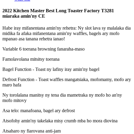
2022 Kitchen Master Best Long Toaster Factory T3281
miaraka amin'ny CE
Habe iray mifanentana amin'ny rehetra: Ny slot lava sy malalaka dia
midika fa afaka mifanentana amin'ny waffles, bagels ary mofo
mpanao asa tanana rehetra ianao!
Variable 6 toerana browning fanaraha-maso
Famolavolana mitsitsy toerana
Bagel Function - Toast ny lafiny iray amin'ny bagel
Defrost Function - Toast waffles mangatsiaka, mofomamy, mofo ary
maro hafa
Ny torolalana manitsy ny tena dia mametraka ny mofo ho an'ny
mofo mitovy
Asa telo: manafoana, bagel ary defrost
Atsofohy amin'ny takelaka misy crumb mba ho mora diovina
Atsaharo ny fiarovana anti-jam