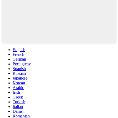
English
French
German
Portuguese
Spanish
Russian
Japanese
Korean
Arabic
Irish
Greek
Turkish
Italian
Danish
Romanian