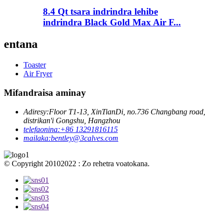
8.4 Qt tsara indrindra lehibe
indrindra Black Gold Max Air F...
entana
Toaster
Air Fryer
Mifandraisa aminay
Adiresy:
Floor T1-13, XinTianDi, no.736 Changbang road,
distrikan'i Gongshu, Hangzhou
telefaonina:
+86 13291816115
mailaka:
bentley@3calves.com
© Copyright 20102022 : Zo rehetra voatokana.