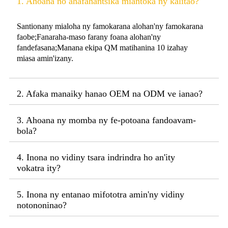
1. Ahoana no ahafahantsika miantoka ny kalitao?
Santionany mialoha ny famokarana alohan'ny famokarana
faobe;Fanaraha-maso farany foana alohan'ny
fandefasana;Manana ekipa QM matihanina 10 izahay
miasa amin'izany.
2. Afaka manaiky hanao OEM na ODM ve ianao?
3. Ahoana ny momba ny fe-potoana fandoavam-
bola?
4. Inona no vidiny tsara indrindra ho an'ity
vokatra ity?
5. Inona ny entanao mifototra amin'ny vidiny
notononinao?