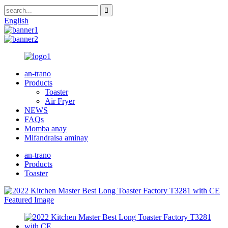
English
an-trano
Products
Toaster
Air Fryer
NEWS
FAQs
Momba anay
Mifandraisa aminay
an-trano
Products
Toaster