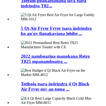
Toeram-pisakafoanana lava tsara
indrindra T82...
5 Qt Air Fryer Fryer tsara indrindra
ho an'ny fianakaviana lehibe ...
2022 namboarina manokana Retro
T825 mpanamboatra ...
Tetibola tsara indrindra 4 Qt Black
Air Fryer eny an-tsena ...