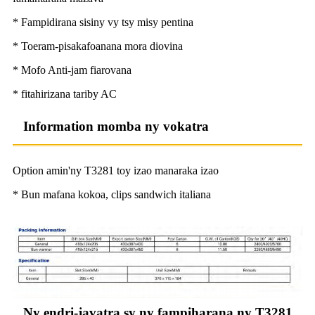
* Fampidirana sisiny vy tsy misy pentina
* Toeram-pisakafoanana mora diovina
* Mofo Anti-jam fiarovana
* fitahirizana tariby AC
Information momba ny vokatra
Option amin'ny T3281 toy izao manaraka izao
* Bun mafana kokoa, clips sandwich italiana
Ny endri-javatra sy ny fampiharana ny T3281